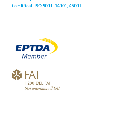
i certificati ISO 9001, 14001, 45001.
© 2026 - Bianchi Industrial Spa | P. IVA 06516430961 |
Privacy Policy
|
Cookie Policy
|
Codice Etico
|
Whistleblowing
|
Etichettatura ambientale
degli imballaggi
|
Condizioni di vendita