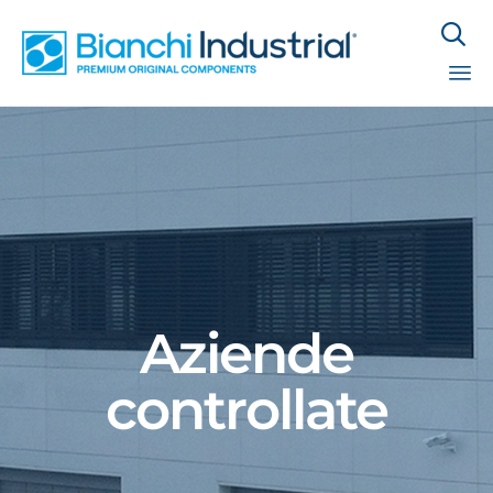

Sk
to
co
Aziende
controllate