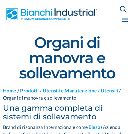

Sk
Organi di
to
co
manovra e
sollevamento
Home
/
Prodotti
/
Utensili e Manutenzione
/
Utensili
/
Organi di manovra e sollevamento
Una gamma completa di
sistemi di sollevamento
Brand di risonanza Internazionale come
Elesa
(Azienda