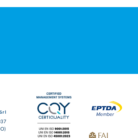
Srl
037
BO)