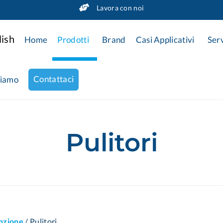
Lavora con noi
Home
Prodotti
Brand
Casi Applicativi
Serv
Contattaci
siamo
Pulitori
nzione
/
Pulitori