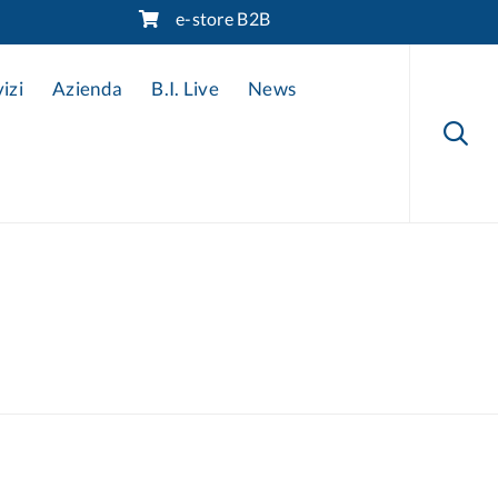
e-store B2B
Skip
to
izi
Azienda
B.I. Live
News
content
