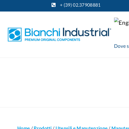
+ (39) 02.37908881
Dove 
Home
/
Prodotti
/
Utensili e Manutenzione
/
Manute