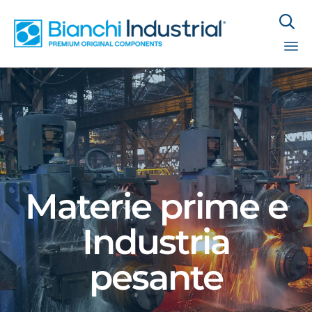

Sk
to
co
Materie prime e
Industria
pesante