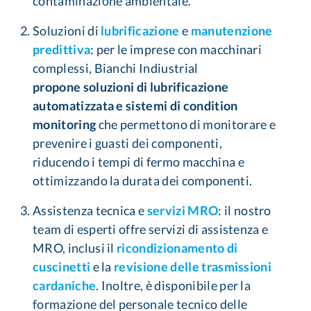
contaminazione ambientale​​.
Soluzioni di
lubrificazione
e
manutenzione
predittiva
: per le imprese con macchinari
complessi, Bianchi Indiustrial
propone
soluzioni di lubrificazione
automatizzata
e
sistemi di condition
monitoring
che permettono di monitorare e
prevenire i guasti dei componenti,
r
iducendo i tempi di fermo
macchina e
ottimizzando la durata dei componenti​.
Assistenza tecnica e
servizi MRO
: il nostro
team di esperti offre servizi di assistenza e
MRO, inclusi il
ricondizionamento di
cuscinetti
e la
revisione delle trasmissioni
cardaniche
. Inoltre, è disponibile per la
formazione del personale tecnico delle