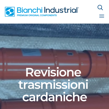

Sk
to
co
Revisione ​
trasmissioni ​
cardaniche