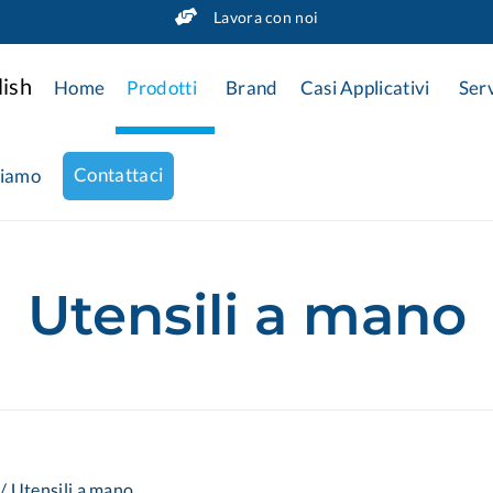
Lavora con noi
Home
Prodotti
Brand
Casi Applicativi
Serv
Contattaci
siamo
Utensili a mano
/
Utensili a mano