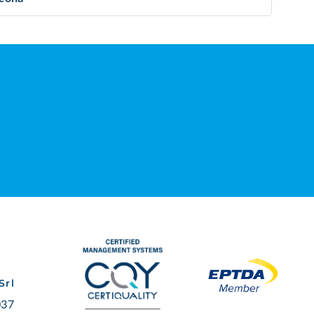
Srl
037