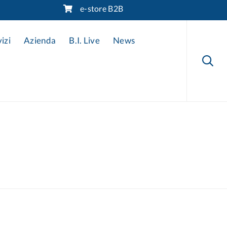
e-store B2B
Skip
to
izi
Azienda
B.I. Live
News
content
