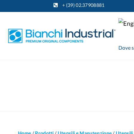
+ (39) 02.37908881
Dove 
Home
/
Prodotti
/
Utensili e Manutenzione
/
Utensili