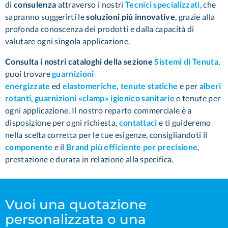
di
consulenza
attraverso i nostri
Tecnici specializzati
,
che
sapranno suggerirti le
soluzioni più innovative
, grazie alla
profonda conoscenza dei prodotti e dalla capacità di
valutare ogni singola applicazione.
Consulta i nostri cataloghi della sezione
Sistemi di Tenuta
,
puoi trovare
guarnizioni
energizzate
ed
elastomeriche,
tenute statiche
e per
alberi
rotanti
,
guarnizioni «
clamp
» igienico sanitarie
e tenute per
ogni applicazione.
Il nostro reparto commerciale è a
disposizione per ogni richiesta,
contattaci
e ti guideremo
nella scelta corretta per le tue esigenze, consigliandoti il
componente
e il
Brand più efficiente per precisione
,
prestazione e durata in relazione alla specifica.
Vuoi una quotazione
personalizzata o una