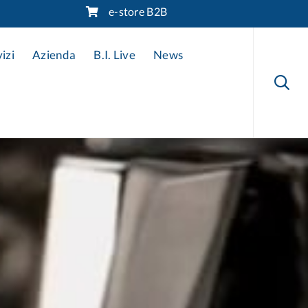
e-store B2B
Skip
to
izi
Azienda
B.I. Live
News
content
