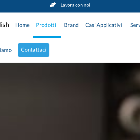
Lavora con noi
Home
Prodotti
Brand
Casi Applicativi
Serv
Contattaci
siamo