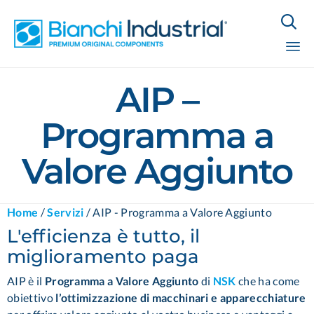

Sk
AIP –
to
co
Programma a
Valore Aggiunto
Home
/
Servizi
/
AIP - Programma a Valore Aggiunto
L'efficienza è tutto, il
miglioramento paga
AIP è il
Programma a Valore Aggiunto
di
NSK
che ha come
obiettivo
l’ottimizzazione di macchinari e apparecchiature