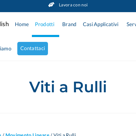
Lavora con noi
Home
Prodotti
Brand
Casi Applicativi
Serv
Contattaci
siamo
Viti a Rulli
e
/
Movimento Lineare
/
Viti a Rulli