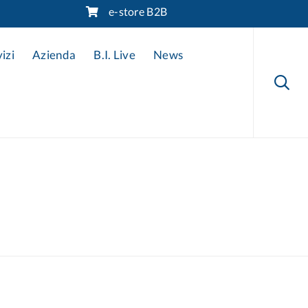
e-store B2B
Skip
to
izi
Azienda
B.I. Live
News
content
