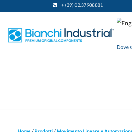
+ (39) 02.37908881
Dove 
Home
/
Prodotti
/
Movimento Lineare e Automazion