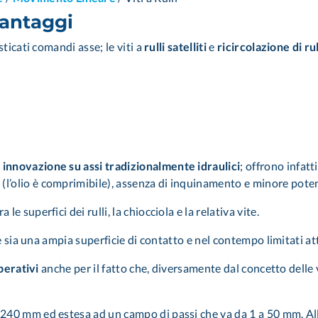
 vantaggi
sticati comandi asse; le viti a
rulli satelliti
e
ricircolazione di rul
e
innovazione su assi tradizionalmente idraulici
; offrono infat
(l’olio è comprimibile), assenza di inquinamento e minore pote
ra le superfici dei rulli, la chiocciola e la relativa vite.
e sia una ampia superficie di contatto e nel contempo limitati att
perativi
anche per il fatto che, diversamente dal concetto delle vit
240 mm ed estesa ad un campo di passi che va da 1 a 50 mm. All