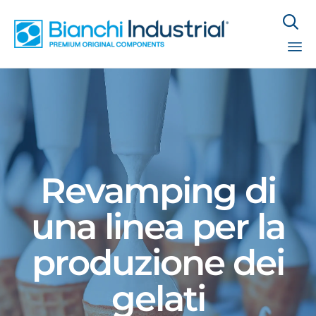

Sk
to
co
Revamping di
una linea per la
produzione dei
gelati