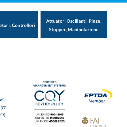
Attuatori Oscillanti, Pinze,
otori, Controllori
Stopper, Manipolazione
Srl
037
BO)