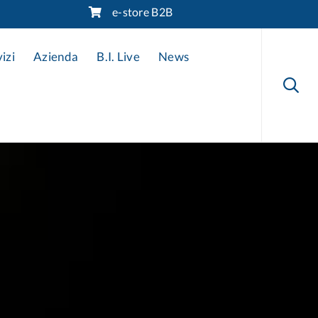
e-store B2B
Skip
to
izi
Azienda
B.I. Live
News
content
