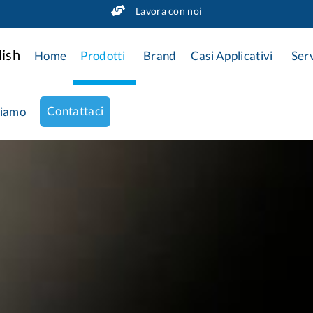
Lavora con noi
Home
Prodotti
Brand
Casi Applicativi
Serv
Contattaci
siamo