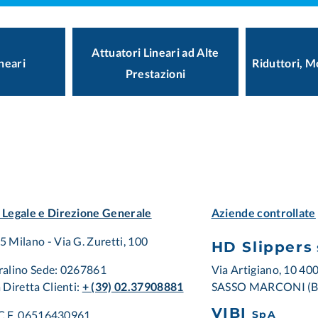
Attuatori Lineari ad Alte
neari
Riduttori, M
Prestazioni
 Legale e Direzione Generale
Aziende controllate
 Milano - Via G. Zuretti, 100
HD Slippers
Via Artigiano, 10 40
ralino Sede: 0267861
SASSO MARCONI (
 Diretta Clienti:
+ (39) 02.37908881
VIBI
/ C.F. 06516430961
SpA