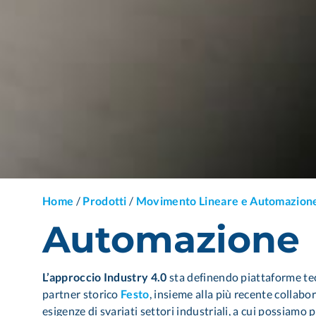
Home
/
Prodotti
/
Movimento Lineare e Automazion
Automazione
L’approccio Industry 4.0
sta definendo piattaforme tec
partner storico
Festo
, insieme alla più recente collab
esigenze di svariati settori industriali, a cui possiamo 