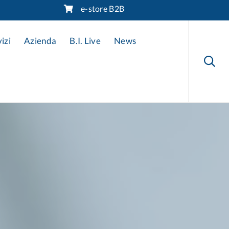
e-store B2B
Skip
to
izi
Azienda
B.I. Live
News
content
