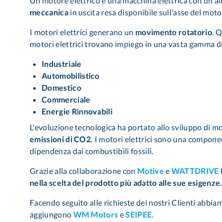
Un motore elettrico è una macchina elettrica con un a
meccanica
in uscita resa disponibile sull'asse del moto
I motori elettrici generano un
movimento rotatorio
. 
motori elettrici trovano impiego in una vasta gamma di 
Industriale
Automobilistico
Domestico
Commerciale
Energie Rinnovabili
L'evoluzione tecnologica ha portato allo sviluppo di mot
emissioni di CO2.
I motori elettrici sono una component
dipendenza dai combustibili fossili.
Grazie alla collaborazione con
Motive
e
WATTDRIVE
nella scelta del prodotto più adatto alle sue esigenze
Facendo seguito alle richieste dei nostri Clienti abbiam
aggiungono
WM Motors
e
SEIPEE
.