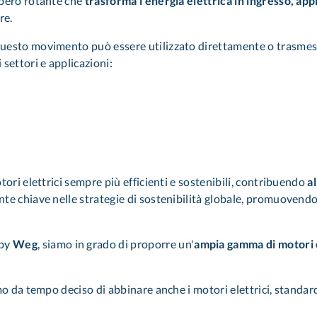
lbero rotante che
trasforma l'energia elettrica in ingresso, app
re.
Questo movimento può essere utilizzato direttamente o trasmesso
settori e applicazioni:
ori elettrici sempre più efficienti e sostenibili, contribuendo
a
e chiave nelle strategie di sostenibilità globale, promuovendo l
by
Weg
, siamo in grado di proporre un'
ampia gamma di motori el
.
o da tempo deciso di abbinare anche i motori elettrici, standard I