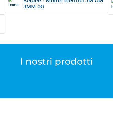
Seipee - Motori elettrici JM GM
JMM 00
I nostri prodotti