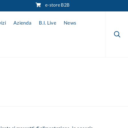
e-store B2B
Skip
to
izi
Azienda
B.I. Live
News
content
