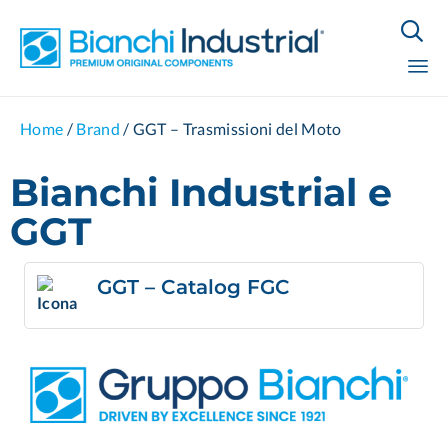

Sk
Home
/
Brand
/
GGT – Trasmissioni del Moto
to
co
Bianchi Industrial e
GGT
GGT – Catalog FGC