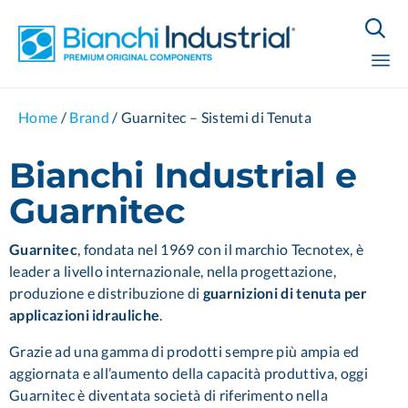

Sk
Home
/
Brand
/
Guarnitec – Sistemi di Tenuta
to
co
Bianchi Industrial e
Guarnitec
Guarnitec
, fondata nel 1969 con il marchio Tecnotex, è
leader a livello internazionale, nella progettazione,
produzione e distribuzione di
guarnizioni di tenuta per
applicazioni idrauliche
.
Grazie ad una gamma di prodotti sempre più ampia ed
aggiornata e all’aumento della capacità produttiva, oggi
Guarnitec è diventata società di riferimento nella