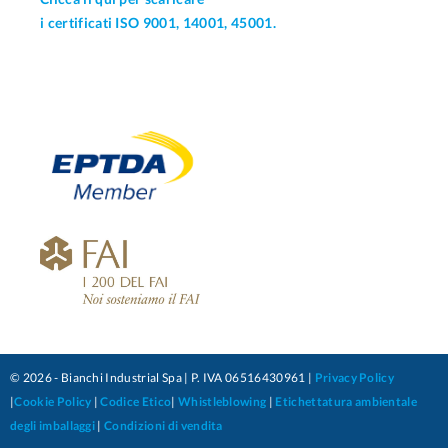
i certificati ISO 9001, 14001, 45001.
© 2026 - Bianchi Industrial Spa | P. IVA 06516430961 |
Privacy Policy
|
Cookie Policy
|
Codice Etico
|
Whistleblowing
|
Etichettatura ambientale
degli imballaggi
|
Condizioni di vendita