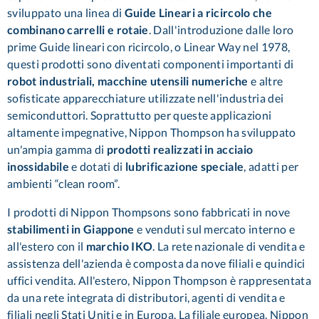
sviluppato una linea di
Guide Lineari a ricircolo che
combinano carrelli e rotaie
. Dall'introduzione dalle loro
prime Guide lineari con ricircolo, o Linear Way nel 1978,
questi prodotti sono diventati componenti importanti di
robot industriali, macchine utensili numeriche
e altre
sofisticate apparecchiature utilizzate nell'industria dei
semiconduttori. Soprattutto per queste applicazioni
altamente impegnative, Nippon Thompson ha sviluppato
un'ampia gamma di
prodotti realizzati in acciaio
inossidabile
e dotati di
lubrificazione speciale
, adatti per
ambienti
“
clean room
”
.
I prodotti di Nippon Thompsons sono fabbricati in nove
stabilimenti in Giappone
e venduti sul mercato interno e
all'estero con il
marchio IKO
. La rete nazionale di vendita e
assistenza dell'azienda è composta da nove filiali e quindici
uffici vendita. All'estero, Nippon Thompson è rappresentata
da una rete integrata di distributori, agenti di vendita e
filiali negli Stati Uniti e
in Europa.
La filiale europea, Nippon