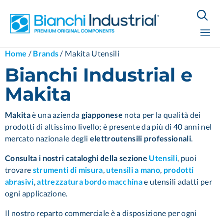

Sk
Home
/
Brands
/
Makita Utensili
to
Bianchi Industrial e
co
Makita
Makita
è una
azienda
giapponese
nota per la qualità dei
prodotti di altissimo livello; è presente da più di 40 anni nel
mercato nazionale degli
elettroutensili professionali
.
Consulta i nostri cataloghi della sezione
Utensili
, puoi
trovare
strumenti di misura
,
utensili a mano
,
prodotti
abrasivi
,
attrezzatura bordo macchina
e utensili adatti per
ogni applicazione.
Il nostro reparto commerciale è a disposizione per ogni