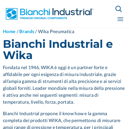

Sk
Home
/
Brands
/
Wika Pneumatica
to
Bianchi Industrial e
co
Wika
Fondata nel 1946, WIKA è oggi è un partner forte e
affidabile per ogni esigenza di misura industriale, grazie
all’ampia gamma di strumenti di alta precisione e ai servizi
globali forniti. Leader mondiale nella misura della pressione
è attiva anche nei seguenti segmenti: misura di
temperatura, livello, forza, portata.
Bianchi Industrial propone il know how e la gamma
completa dei prodotti WIKA, che permettono di misurare
ampi range di pressione e temperatura, per i principali