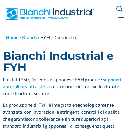

Sk
Home
/
Brands
/
FYH – Cuscinetti
to
co
Bianchi Industrial e
FYH
Fin dal 1950, l'azienda giapponese
FYH
produce
supporti
auto-allineanti a sfera
ed è riconosciuta a livello globale
come leader di settore.
La produzione di FYH
è integrata e
tecnologicamente
avanzata
, con lavorazioni e stringenti controlli di qualità
che garantiscono tolleranze e finiture superiori agli
standard industriali giapponesi; di conseguenza questi