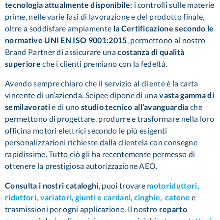
tecnologia attualmente disponibile
; i controlli sulle materie
prime, nelle varie fasi di lavorazione e del prodotto finale,
oltre a soddisfare ampiamente
la Certificazione secondo le
normative UNI EN ISO 9001:2015
, permettono al nostro
Brand Partner di assicurare una
costanza di qualità
superiore
che i clienti premiano con la fedeltà.
Avendo sempre chiaro che il servizio al cliente è la carta
vincente di un’azienda, Seipee dipone di una
vasta gamma di
semilavorati
e di uno
studio tecnico all’avanguardia
che
permettono di progettare, produrre e trasformare nella loro
officina motori elettrici secondo le più esigenti
personalizzazioni richieste dalla clientela con consegne
rapidissime. Tutto ciò gli ha recentemente permesso di
ottenere la prestigiosa autorizzazione AEO.
Consulta i nostri cataloghi
, puoi trovare
motoriduttori,
riduttori, variatori
,
giunti e cardani
,
cinghie
,
catene
e
trasmissioni per ogni applicazione. Il nostro
reparto