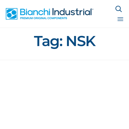

Sk
Tag:
NSK
to
co