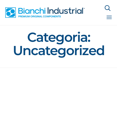

Sk
Categoria:
to
co
Uncategorized