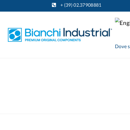
+ (39) 02.37908881
Dove 