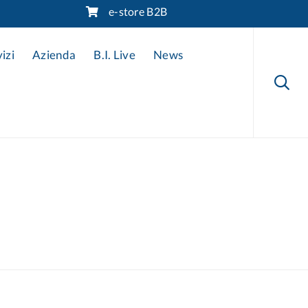
e-store B2B
Skip
to
izi
Azienda
B.I. Live
News
content
