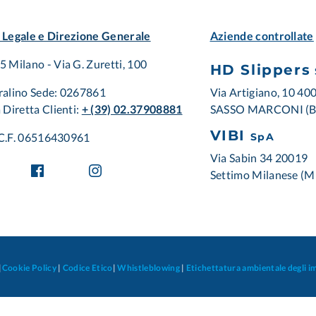
 Legale e Direzione Generale
Aziende controllate
 Milano - Via G. Zuretti, 100
HD Slippers
Via Artigiano, 10 40
ralino Sede: 0267861
SASSO MARCONI (
 Diretta Clienti:
+ (39) 02.37908881
VIBI
/ C.F. 06516430961
SpA
Via Sabin 34 20019
Settimo Milanese (M
|
Cookie Policy
|
Codice Etico
|
Whistleblowing
|
Etichettatura ambientale degli i