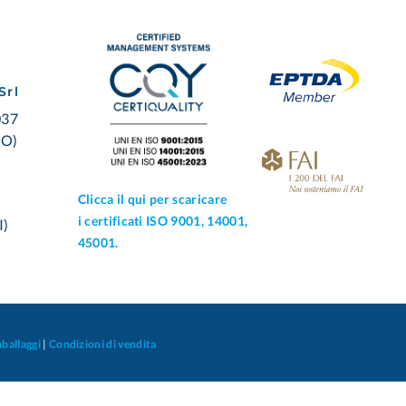
Srl
037
BO)
Clicca il qui per scaricare
i certificati ISO 9001, 14001,
I)
45001.
mballaggi
|
Condizioni di vendita