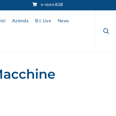
e-store B2B
Skip
to
izi
Azienda
B.I. Live
News
content

​Macchine