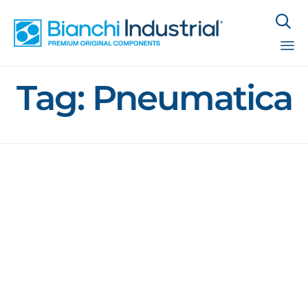

Sk
Tag:
Pneumatica
to
co