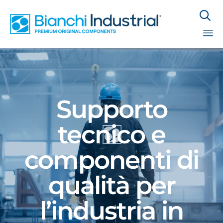

Sk
to
co
Supporto
tecnico e
componenti di
qualità per
l’industria in