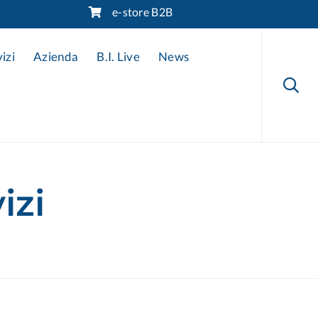
e-store B2B
Skip
to
izi
Azienda
B.I. Live
News
content

izi