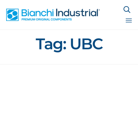

Sk
Tag:
UBC
to
co